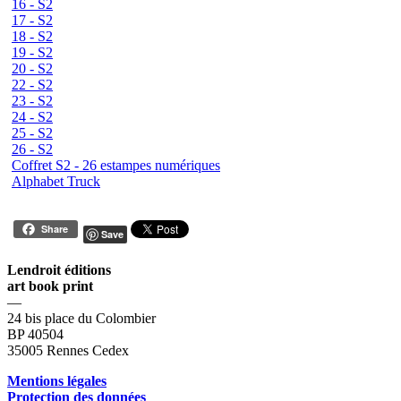
16 - S2
17 - S2
18 - S2
19 - S2
20 - S2
22 - S2
23 - S2
24 - S2
25 - S2
26 - S2
Coffret S2 - 26 estampes numériques
Alphabet Truck
Share
Save
Lendroit éditions
art book print
—
24 bis place du Colombier
BP 40504
35005 Rennes Cedex
Mentions légales
Protection des données