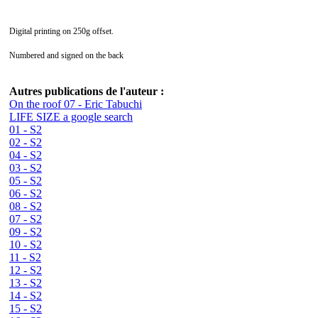
Digital printing on 250g offset.
Numbered and signed on the back
Autres publications de l'auteur :
On the roof 07 - Eric Tabuchi
LIFE SIZE a google search
01 - S2
02 - S2
04 - S2
03 - S2
05 - S2
06 - S2
08 - S2
07 - S2
09 - S2
10 - S2
11 - S2
12 - S2
13 - S2
14 - S2
15 - S2