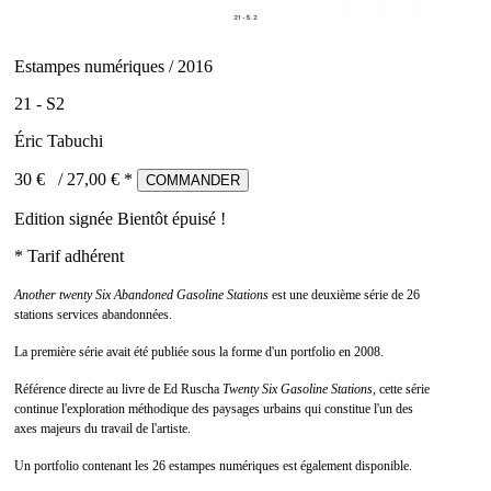
Estampes numériques / 2016
21 - S2
Éric Tabuchi
30 €
/
27,00
€ *
COMMANDER
Edition signée
Bientôt épuisé !
* Tarif adhérent
Another twenty Six Abandoned Gasoline Stations
est une deuxième série de 26
stations services abandonnées.
La première série avait été publiée sous la forme d'un portfolio en 2008.
Référence directe au livre de Ed Ruscha
Twenty Six Gasoline Stations
, cette série
continue l'exploration méthodique des paysages urbains qui constitue l'un des
axes majeurs du travail de l'artiste.
Un portfolio contenant les 26 estampes numériques est également disponible.