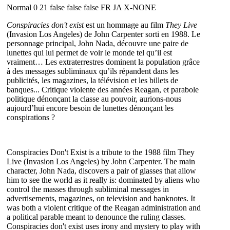
Normal 0 21 false false false FR JA X-NONE
Conspiracies don't exist
est un hommage au film
They Live
(Invasion Los Angeles) de John Carpenter sorti en 1988. Le
personnage principal, John Nada, découvre une paire de
lunettes qui lui permet de voir le monde tel qu’il est
vraiment… Les extraterrestres dominent la population grâce
à des messages subliminaux qu’ils répandent dans les
publicités, les magazines, la télévision et les billets de
banques... Critique violente des années Reagan, et parabole
politique dénonçant la classe au pouvoir, aurions-nous
aujourd’hui encore besoin de lunettes dénonçant les
conspirations ?
Conspiracies Don't Exist is a tribute to the 1988 film They
Live (Invasion Los Angeles) by John Carpenter. The main
character, John Nada, discovers a pair of glasses that allow
him to see the world as it really is: dominated by aliens who
control the masses through subliminal messages in
advertisements, magazines, on television and banknotes. It
was both a violent critique of the Reagan administration and
a political parable meant to denounce the ruling classes.
Conspiracies don't exist uses irony and mystery to play with