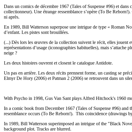
Dans un comics de décembre 1967 (Tales of Suspense #96) et dans ce 
collectionneur). Une étrange ressemblance s’opère (To Be Reborn!). C
ni après.
En 1989, Bill Watterson superpose une intrigue de type « Roman Noir
d’enfant. Les pistes sont brouillées.
(...) Dès lors les œuvres de la collection suivent le récit, elles jouent 
représentations d’usage (iconographies habituelles), mais s’attache plu
neige ?
Les deux histoires ouvrent et closent le catalogue Antidote.
Un pas en arrière. Les deux récits prennent forme, un casting se pré
Elmyr De Hory (2006) et Patman 2 (2006) se retrouvent dans un sile
With Psycho in 1998, Gus Van Sant plays Alfred Hitchock's 1960 mo
In a comic book from December 1667 (Tales of Suspense #96) and this 
resemblance occurs (To Be Reborn!). This coincidence (drawings by Ja
In 1989, Bill Watterson superimposed an intrigue of the "Black Nove o
background plot. Tracks are blurred.