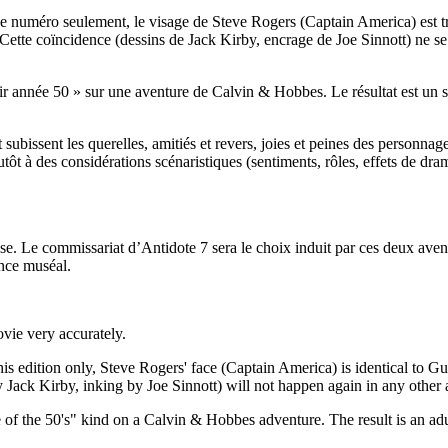
numéro seulement, le visage de Steve Rogers (Captain America) est tra
ette coïncidence (dessins de Jack Kirby, encrage de Joe Sinnott) ne se
 année 50 » sur une aventure de Calvin & Hobbes. Le résultat est un st
et subissent les querelles, amitiés et revers, joies et peines des personnag
tôt à des considérations scénaristiques (sentiments, rôles, effets de dram
cise. Le commissariat d’Antidote 7 sera le choix induit par ces deux a
nce muséal.
vie very accurately.
edition only, Steve Rogers' face (Captain America) is identical to Gui
ck Kirby, inking by Joe Sinnott) will not happen again in any other ad
f the 50's" kind on a Calvin & Hobbes adventure. The result is an adult