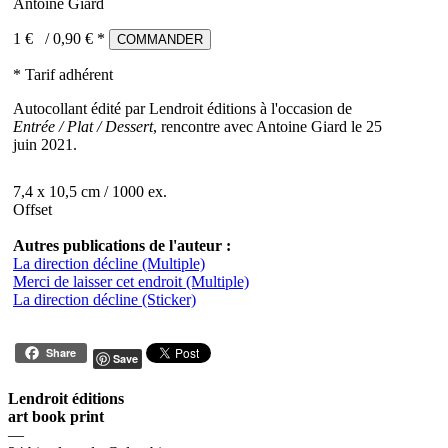
Antoine Giard
1 €
/
0,90
€ *
COMMANDER
* Tarif adhérent
Autocollant édité par Lendroit éditions à l'occasion de
Entrée / Plat / Dessert
, rencontre avec Antoine Giard le 25
juin 2021.
7,4 x 10,5 cm / 1000 ex.
Offset
Autres publications de l'auteur :
La direction décline (Multiple)
Merci de laisser cet endroit (Multiple)
La direction décline (Sticker)
Share
Save
Lendroit éditions
art book print
—