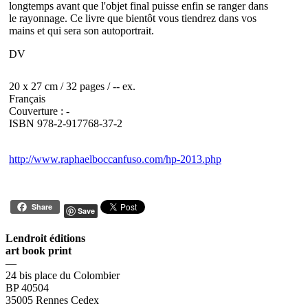
longtemps avant que l'objet final puisse enfin se ranger dans
le rayonnage. Ce livre que bientôt vous tiendrez dans vos
mains et qui sera son autoportrait.
DV
20 x 27 cm / 32 pages / -- ex.
Français
Couverture : -
ISBN 978-2-917768-37-2
http://www.raphaelboccanfuso.com/hp-2013.php
Share
Save
Lendroit éditions
art book print
—
24 bis place du Colombier
BP 40504
35005 Rennes Cedex