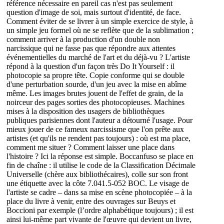
référence nécessaire en pareil cas n'est pas seulement
question d'image de soi, mais surtout d'identité, de face.
Comment éviter de se livrer à un simple exercice de style, à
un simple jeu formel où ne se reflète que de la sublimation ;
comment arriver à la production d'un double non
narcissique qui ne fasse pas que répondre aux attentes
événementielles du marché de l'art et du déjà-vu ? L'artiste
répond à la question d'un façon très Do It Yourself : il
photocopie sa propre tête. Copie conforme qui se double
d'une perturbation sourde, d'un jeu avec la mise en abîme
même. Les images brutes jouent de l'effet de grain, de la
noirceur des pages sorties des photocopieuses. Machines
mises à la disposition des usagers de bibliothèques
publiques parisiennes dont l'auteur a détourné l'usage. Pour
mieux jouer de ce fameux narcissisme que l'on prête aux
artistes (et qu'ils ne rendent pas toujours) : où est ma place,
comment me situer ? Comment laisser une place dans
l'histoire ? Ici la réponse est simple. Boccanfuso se place en
fin de chaîne : il utilise le code de la Classification Décimale
Universelle (chère aux bibliothécaires), colle sur son front
une étiquette avec la côte 7.041.5-052 BOC. Le visage de
l'artiste se cadre – dans sa mise en scène photocopiée – à la
place du livre à venir, entre des ouvrages sur Beuys et
Boccioni par exemple (l’ordre alphabétique toujours) ; il est
ainsi lui-même part vivante de l'œuvre qui devient un livre,