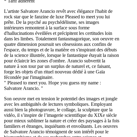
* Tarif adhérent
L'artiste Salvatore Arancio revêt avec élégance l'habit de
rock star que le fanzine de luxe Pleased to meet you lui
prête. De la psyché au psychédélisme, ses images
intérieures remontent à la surface sous forme
d'hallucinations éveillées et précipitent les certitudes loin
dans les limbes. Totalement fantasmagorique, son oeuvre en
quatre dimension poursuit ses obsessions aux confins de
l'espace, du temps et de la matière en s'inspirant des débuts
de la science illustrée, lorsque le fantastique étayait la raison
pour éclaircir les zones d'ombre. Arancio subvertit la
nature à son tour par un surplus de naturel et, ce faisant,
forge les objets d'un rituel nouveau dédié à une Gaïa
fécondée par l'imaginaire.
" Pleased to meet you. Hope you guess my name :
Salvatore Arancio. "
Son oeuvre met en tension le potentiel des images et jongle
avec les ambiguïtés de lectures symboliques. Employant
aussi bien la photogravure, le collage, la sculpture que la
vidéo, il s’inspire de l’imagerie scientifique du XIXe siècle
pour mieux sublimer la nature et créer des paysages à la fois
familiers et étranges, inquiétants et envoûtants. Les oeuvres
de Salvatore Arancio témoignent de son intérêt pour le