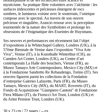
biomorphisme et de ses recherches entre science et
mysticisme. Sa pratique flirte volontiers avec l’alchimie : les
surfaces iridescentes et précieuses émergent de rocs
sombres, le lumineux voisine avec le souterrain, l’onirique
compose avec le spectral. Au travers de son oeuvre
précieuse et singulière, Arancio renoue avec la perception
tourmentée de la nature des Symbolistes et prolonge les
obsessions de l’énigmatique des Esseintes de Huysmans.
Ses oeuvres et performances ont récemment fait l’objet
d’expositions à la Whitechapel Gallery, Londres (UK), à la
57ème Biennale de Venise dans l’exposition "Viva Arte
Viva", Venise (IT), à la Kunsthalle Winterthur (CH), au
Camden Art Center, Londres (UK), au Centre d’art
contemporain La Halle des bouchers, Vienne (FR), au
Museo Tamayo Arte Contemporáneo, Mexico City (MX) et
à la Fondazione Sandretto Re Rebaudengo, Torino (IT). Ses
oeuvres figurent parmi les collections de la Fondation
d’entreprise Galeries Lafayette, Paris (FR), du Museo
Tamayo, Mexico City (MX), du MART, Rovereto (IT), du
Fondo di Acquisizione "Giampiero Cantoni" di Fondazione
Fiera Milano (IT), du Fiorucci Art Trust, London (UK) et
du Artist Pension Trust, Londres (UK).
30 x 23 cm / 72 pages / -- ex.