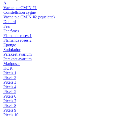
A
Vache pie CMJN #1
Constellation cygne
Vache pie CMJN #2 (squelette)
Dollard
Fear
Fantômes
Flamands roses 1
Flamands roses 2
Eponge
Sudokulor
Parakeet avarium
Parakeet avarium
Mariposas
KOK
Pixels 1
Pixels 2
Pixels 3
Pixels 4
Pixels 5
Pixels 6
Pixels 7
Pixels 8
Pixels 9
Pixels 10