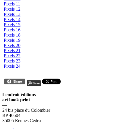
Pixels 11
Pixels 12
Pixels 13
Pixels 14
Pixels 15
Pixels 16
Pixels 18
Pixels 19
Pixels 20
Pixels 21
Pixels 22
Pixels 23
Pixels 24
Share
Save
Lendroit éditions
art book print
—
24 bis place du Colombier
BP 40504
35005 Rennes Cedex