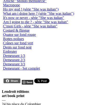
Affiche "Mondo thémistecle"
Macropope
Ho my god ! (série "She was italian")
What am i doing here ? (série "She was italian")
It's now or never - série "She was italian"
Am I going to die ? - série "She was italian"
C'mon Girls - série "She was italian"
Costard & flingue
Quator sur fond rouge
Bottes poilues
Crânes sur fond vert
Dents sur fond noir
Embruter
Demeurant 1/3
Demeurant 2/3
Demeurant 3/3
Demeurant - Set complet
Share
Save
Lendroit éditions
art book print
—
24 bis place du Colombier