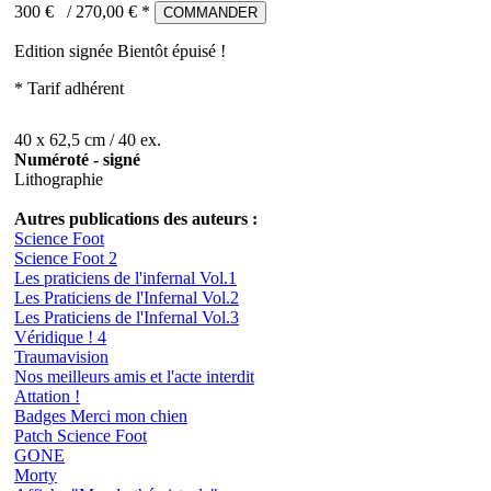
300 €
/
270,00
€ *
COMMANDER
Edition signée
Bientôt épuisé !
* Tarif adhérent
40 x 62,5 cm / 40 ex.
Numéroté - signé
Lithographie
Autres publications des auteurs :
Science Foot
Science Foot 2
Les praticiens de l'infernal Vol.1
Les Praticiens de l'Infernal Vol.2
Les Praticiens de l'Infernal Vol.3
Véridique ! 4
Traumavision
Nos meilleurs amis et l'acte interdit
Attation !
Badges Merci mon chien
Patch Science Foot
GONE
Morty