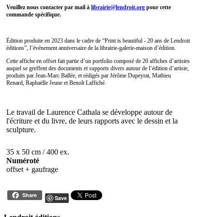
Veuillez nous contacter par mail à
librairie@lendroit.org
pour cette
commande spécifique.
Édition produite en 2023 dans le cadre de “Print is beautiful - 20 ans de Lendroit
éditions”, l’événement anniversaire de la librairie-galerie-maison d’édition.
Cette affiche en offset fait partie d’un portfolio composé de 20 affiches d’artistes
auquel se greffent des documents et supports divers autour de l’édition d’artiste,
produits par Jean-Marc Ballée, et rédigés par Jérôme Dupeyrat, Mathieu
Renard, Raphaëlle Jeune et Benoît Laffiché.
Le travail de Laurence Cathala se développe autour de
l'écriture et du livre, de leurs rapports avec le dessin et la
sculpture.
35 x 50 cm / 400 ex.
Numéroté
offset + gaufrage
Share
Save