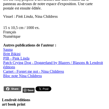
panneau au-dessus de notre espace d'exposition. Une carte
postale est ensuite éditée.
Visuel :
Pink Linda
, Nina Childress
15 x 10,5 cm / 1000 ex.
Français
Numérique
Autres publications de l'auteur :
Sauna
Britt Bikini
PIB - Pink Linda
Patch Crying Dog - Doggerland by Blazers / Blasons & Lendroit
éditions
Carnet - Forget me not - Nina Childress
Bloc note Nina Childress
Share
Save
Lendroit éditions
art book print
—