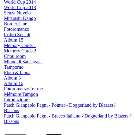
World Cup 2014
World Cup 2018
Senza Nuvelo
Mitarashi Dango
Border Line
Fotoromanzo
Colori Sociali
Album 15
Memory Cards 1
Memory Cards 2
Chou room
Minne di Sant'agata
Tamporno
Flora & fauna
Album 3
Album 16
Fotoromanzo for me
Mémoire Tampon
Introduzione
Patch Gianpaolo Pagni - Pointer - Doggerland by Blazers /
Blasons
Patch Gianpaolo Pagni - Bracco Italiano - Doggerland by Blazers /
Blasons