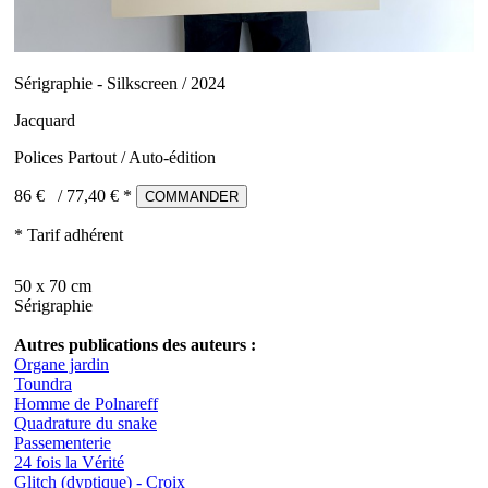
Sérigraphie - Silkscreen / 2024
Jacquard
Polices Partout / Auto-édition
86 €
/
77,40
€ *
COMMANDER
* Tarif adhérent
50 x 70 cm
Sérigraphie
Autres publications des auteurs :
Organe jardin
Toundra
Homme de Polnareff
Quadrature du snake
Passementerie
24 fois la Vérité
Glitch (dyptique) - Croix