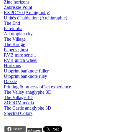
Zine horizons
Zabriskie Point
EXPO’70 (Archigraphy)
Unités d'habitation (Archigraphie)
The End
Pareidolia
An utopian city
The Village
The Bridge
Paper's ghost
RVB mire série 1
RVB glitch wheel
Horizons
Utoprint banknote fuller
Utoprint banknote riley
Dazzle
Printing & process offset experience
The Valley anaglyphe 3D
The Village 3D
ZOOOM média
The Castle anaglyphe 3D
Spectral Colors
Share
Save