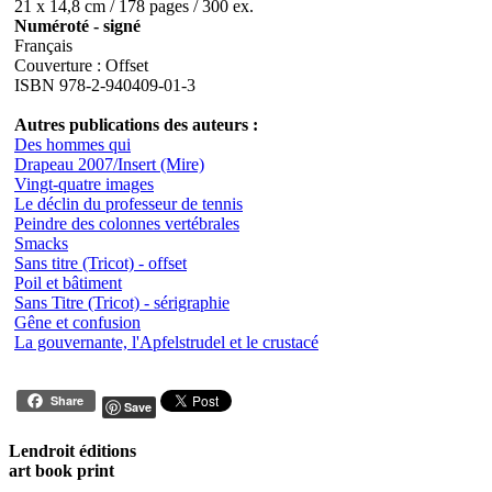
21 x 14,8 cm / 178 pages / 300 ex.
Numéroté - signé
Français
Couverture : Offset
ISBN 978-2-940409-01-3
Autres publications des auteurs :
Des hommes qui
Drapeau 2007/Insert (Mire)
Vingt-quatre images
Le déclin du professeur de tennis
Peindre des colonnes vertébrales
Smacks
Sans titre (Tricot) - offset
Poil et bâtiment
Sans Titre (Tricot) - sérigraphie
Gêne et confusion
La gouvernante, l'Apfelstrudel et le crustacé
Share
Save
Lendroit éditions
art book print
—