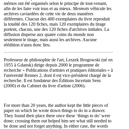
mémos ont été organisés selon le principe de tout-venant,
afin de les faire voir tous et au mieux.
Mesmots
véhicule les
archives caviardées de cette vie de deux manières
différentes. Chacun des 400 exemplaires du livre reproduit
la totalité des 120 fiches, mais 120 exemplaires du tirage
portent, chacun, une des 120 fiches d'archives initiales. La
diffusion disperse aux quatre coins du monde non
seulement le tirage, mais aussi les archives. Aucune
réédition n'aura donc lieu.
Professeur de philosophie de l'art, Leszek Brogowski (né en
1955 à Gdansk) dirige depuis 2000 le programme de
recherche « Publications d'artistes et pratiques éditoriales » à
l'université Rennes 2, dont il est vice-président chargé de la
recherche. Il est fondateur des Éditions Incertain Sens
(2000) et du Cabinet du livre d'artiste (2006).
For more than 20 years, the author kept the little pieces of
paper on which he wrote down things to do in a drawer.
They found their place there once these ‘things to do’ were
done; crossing them out helped him see what still needed to
be done and not forget anything. In either case, the words