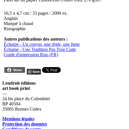
16,5 x 4,7 cm / 33 pages / 2000 ex.
Anglais
Marqué à chaud
Risographie
Autres publications des auteurs :
Écharpe - Un crayon, une règle, une ligne
Écharpe - Une Tradition Pas Trop Cuite
Guide d'impression Riso (FR)
Share
Save
Lendroit éditions
art book print
—
24 bis place du Colombier
BP 40504
35005 Rennes Cedex
Mentions légales
Protection des données