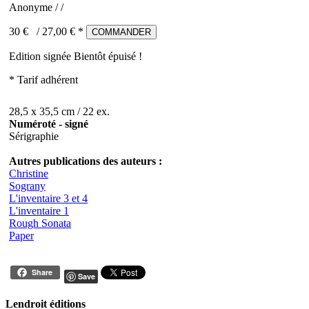
Anonyme / /
30 €
/
27,00
€ *
COMMANDER
Edition signée
Bientôt épuisé !
* Tarif adhérent
28,5 x 35,5 cm / 22 ex.
Numéroté - signé
Sérigraphie
Autres publications des auteurs :
Christine
Sograny
L'inventaire 3 et 4
L'inventaire 1
Rough Sonata
Paper
Share
Save
Lendroit éditions