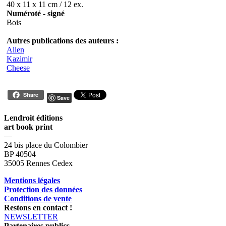
40 x 11 x 11 cm / 12 ex.
Numéroté - signé
Bois
Autres publications des auteurs :
Alien
Kazimir
Cheese
Share
Save
Lendroit éditions
art book print
—
24 bis place du Colombier
BP 40504
35005 Rennes Cedex
Mentions légales
Protection des données
Conditions de vente
Restons en contact !
NEWSLETTER
Partenaires publics