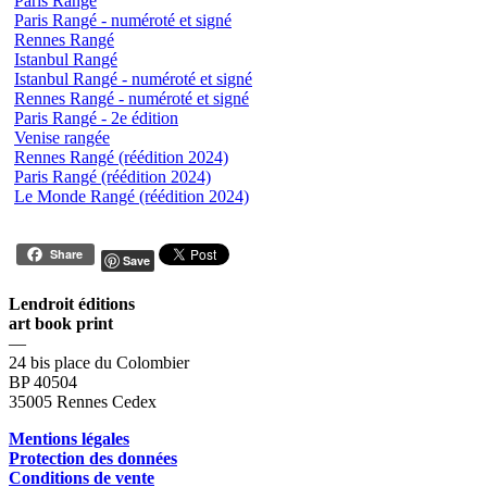
Paris Rangé
Paris Rangé - numéroté et signé
Rennes Rangé
Istanbul Rangé
Istanbul Rangé - numéroté et signé
Rennes Rangé - numéroté et signé
Paris Rangé - 2e édition
Venise rangée
Rennes Rangé (réédition 2024)
Paris Rangé (réédition 2024)
Le Monde Rangé (réédition 2024)
Share
Save
Lendroit éditions
art book print
—
24 bis place du Colombier
BP 40504
35005 Rennes Cedex
Mentions légales
Protection des données
Conditions de vente