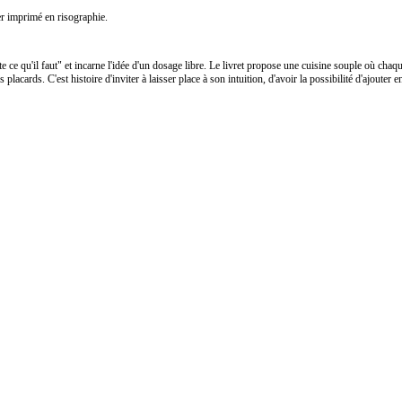
ter imprimé en risographie.
juste ce qu'il faut" et incarne l'idée d'un dosage libre. Le livret propose une cuisine souple où chaq
placards. C'est histoire d'inviter à laisser place à son intuition, d'avoir la possibilité d'ajouter 