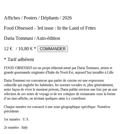
Affiches / Posters / Dépliants / 2026
Food Obsessed - 3rd issue : In the Land of Frites
Daria Tommasi / Auto-édition
12 €
/
10,80
€ *
COMMANDER
* Tarif adhérent
FOOD OBSESSED
est un projet éditorial mené par Daria Tommasi, artiste et
grande gourmande originaire d'Italie du Nord-Est, aujourd’hui installée à Lille.
Daria Tommasi est convaincue que parler de cuisine est une expression
culturelle qui englobe les habitudes, les normes sociales et, plus généralement,
notre façon de vivre le moment présent, Daria publie environ une fois par an une
sélection de ses notes de voyage et de ses critiques de restaurants sous la forme
d’un zine-affiche, en invitant quelques amis à y contribuer.
Chaque numéro est consacré à une zone géographique spécifique. Numéros
précédents :
1er numéro :
U.S.
2e numéro :
Italy