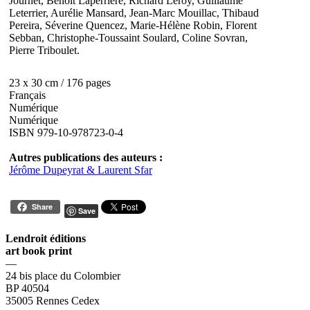
Journet, Benoît Laperriere, Richard Leroy, Guillaume
Leterrier, Aurélie Mansard, Jean-Marc Mouillac, Thibaud
Pereira, Séverine Quencez, Marie-Hélène Robin, Florent
Sebban, Christophe-Toussaint Soulard, Coline Sovran,
Pierre Triboulet.
23 x 30 cm / 176 pages
Français
Numérique
Numérique
ISBN 979-10-978723-0-4
Autres publications des auteurs :
Jérôme Dupeyrat & Laurent Sfar
Share
Save
Lendroit éditions
art book print
—
24 bis place du Colombier
BP 40504
35005 Rennes Cedex