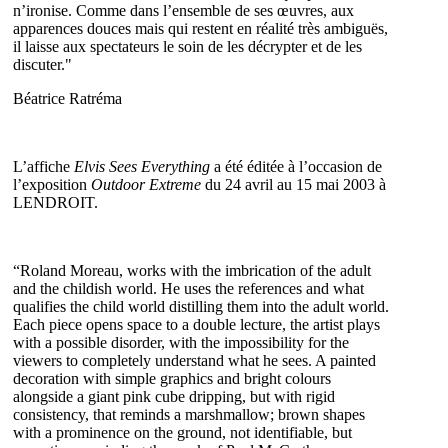
n’ironise. Comme dans l’ensemble de ses œuvres, aux
apparences douces mais qui restent en réalité très ambiguës,
il laisse aux spectateurs le soin de les décrypter et de les
discuter."
Béatrice Ratréma
L’affiche
Elvis Sees Everything
a été éditée à l’occasion de
l’exposition
Outdoor Extreme
du 24 avril au 15 mai 2003 à
LENDROIT.
“Roland Moreau, works with the imbrication of the adult
and the childish world. He uses the references and what
qualifies the child world distilling them into the adult world.
Each piece opens space to a double lecture, the artist plays
with a possible disorder, with the impossibility for the
viewers to completely understand what he sees. A painted
decoration with simple graphics and bright colours
alongside a giant pink cube dripping, but with rigid
consistency, that reminds a marshmallow; brown shapes
with a prominence on the ground, not identifiable, but