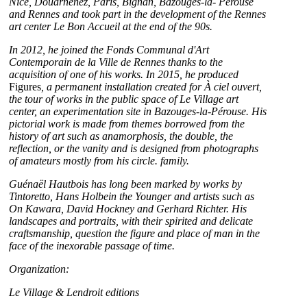
Nice, Douarnenez, Paris, Bignan, Bazouges-la- Pérouse
and Rennes and took part in the development of the Rennes
art center Le Bon Accueil at the end of the 90s.
In 2012, he joined the Fonds Communal d'Art
Contemporain de la Ville de Rennes thanks to the
acquisition of one of his works. In 2015, he produced
Figures
, a permanent installation created for À ciel ouvert,
the tour of works in the public space of Le Village art
center, an experimentation site in Bazouges-la-Pérouse. His
pictorial work is made from themes borrowed from the
history of art such as anamorphosis, the double, the
reflection, or the vanity and is designed from photographs
of amateurs mostly from his circle. family.
Guénaël Hautbois has long been marked by works by
Tintoretto, Hans Holbein the Younger and artists such as
On Kawara, David Hockney and Gerhard Richter. His
landscapes and portraits, with their spirited and delicate
craftsmanship, question the figure and place of man in the
face of the inexorable passage of time.
Organization:
Le Village & Lendroit editions