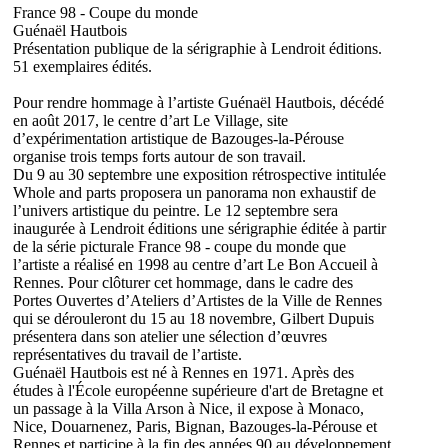
France 98 - Coupe du monde
Guénaël Hautbois
Présentation publique de la sérigraphie à Lendroit éditions.
51 exemplaires édités.
Pour rendre hommage à l’artiste Guénaël Hautbois, décédé
en août 2017, le centre d’art Le Village, site
d’expérimentation artistique de Bazouges-la-Pérouse
organise trois temps forts autour de son travail.
Du 9 au 30 septembre une exposition rétrospective intitulée
Whole and parts proposera un panorama non exhaustif de
l’univers artistique du peintre. Le 12 septembre sera
inaugurée à Lendroit éditions une sérigraphie éditée à partir
de la série picturale France 98 - coupe du monde que
l’artiste a réalisé en 1998 au centre d’art Le Bon Accueil à
Rennes. Pour clôturer cet hommage, dans le cadre des
Portes Ouvertes d’Ateliers d’Artistes de la Ville de Rennes
qui se dérouleront du 15 au 18 novembre, Gilbert Dupuis
présentera dans son atelier une sélection d’œuvres
représentatives du travail de l’artiste.
Guénaël Hautbois est né à Rennes en 1971. Après des
études à l'École européenne supérieure d'art de Bretagne et
un passage à la Villa Arson à Nice, il expose à Monaco,
Nice, Douarnenez, Paris, Bignan, Bazouges-la-Pérouse et
Rennes et participe à la fin des années 90 au développement