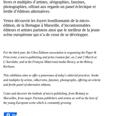
livres et multiples d’artistes, sérigraphies, fanzines,
photographies, offrant aux regards un panel éclectique et
fertile d’éditions alternatives.
Venez découvrir les foyers bouillonnants de la micro-
édition, de la Bretagne à Marseille, d’incontournables
éditeurs et artistes parisiens ainsi que le meilleur de la jeune
scène européenne qui n’a de cesse de se développer.
For the third year, the Ultra Éditions association is organising the Paper &
Print event, a micro-publishing and print creation fair, on 2 and 3 March at
L'Astrolabe, and at the François Mitterrand media library, at the Relecq-
Kerhuon.
This exhibition aims to offer a panorama of today's editorial practices:
books
and multiples by artists, silkscreens, fanzines, photographs, offering an eclectic
and fertile panel of alternative editions.
Come and discover the hotbeds of micro-publishing, from Brittany to
Marseilles, from major Parisian publishers and artists as well as the
best of
the young European scene which is constantly growing.
Share