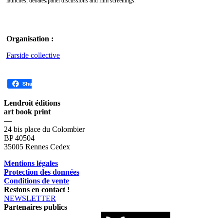
launches, debates/panel discussions and film screenings.
Organisation :
Farside collective
Share
Lendroit éditions
art book print
—
24 bis place du Colombier
BP 40504
35005 Rennes Cedex
Mentions légales
Protection des données
Conditions de vente
Restons en contact !
NEWSLETTER
Partenaires publics