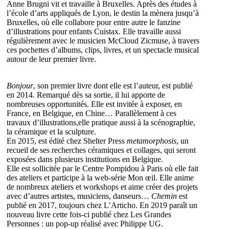
Anne Brugni vit et travaille à Bruxelles. Après des études à
l’école d’arts appliqués de Lyon, le destin la mènera jusqu’à
Bruxelles, où elle collabore pour entre autre le fanzine
d’illustrations pour enfants Cuistax. Elle travaille aussi
régulièrement avec le musicien McCloud Zicmuse, à travers
ces pochettes d’albums, clips, livres, et un spectacle musical
autour de leur premier livre.
Bonjour
, son premier livre dont elle est l’auteur, est publié
en 2014. Remarqué dès sa sortie, il lui apporte de
nombreuses opportunités. Elle est invitée à exposer, en
France, en Belgique, en Chine… Parallèlement à ces
travaux d’illustrations,elle pratique aussi à la scénographie,
la céramique et la sculpture.
En 2015, est édité chez Shelter Press
metamorphosis
, un
recueil de ses recherches céramiques et collages, qui seront
exposées dans plusieurs institutions en Belgique.
Elle est sollicitée par le Centre Pompidou à Paris où elle fait
des ateliers et participe à la web-série Mon œil. Elle anime
de nombreux ateliers et workshops et aime créer des projets
avec d’autres artistes, musiciens, danseurs…
Chemin
est
publié en 2017, toujours chez L’Articho. En 2019 paraît un
nouveau livre cette fois-ci publié chez Les Grandes
Personnes : un pop-up réalisé avec Philippe UG.