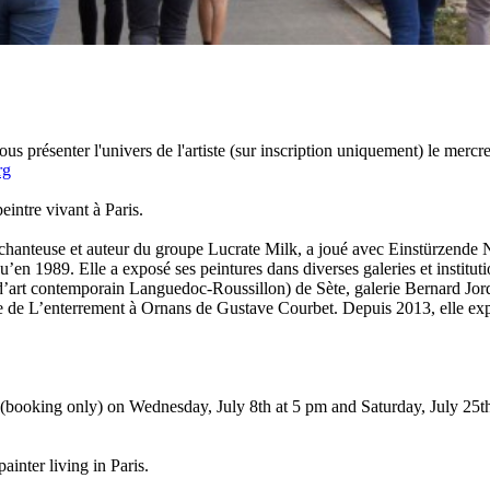
s présenter l'univers de l'artiste (sur inscription uniquement) le mercred
rg
peintre
vivant à Paris.
 chanteuse et auteur du groupe Lucrate Milk
, a joué avec Einstürzende 
u’en 1989. Elle a exposé ses peintures dans diverses galeries et insti
d’art contemporain Languedoc-Roussillon) de Sète, galerie Bernard Jo
e de L’enterrement à Ornans de Gustave Courbet. Depuis 2013, elle expo
erse (booking only) on Wednesday, July 8th at 5 pm and Saturday, July 25
ainter living in Paris.