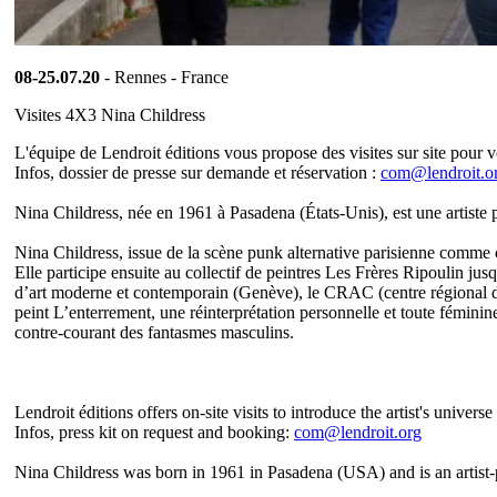
08-25.07.20
- Rennes - France
Visites 4X3 Nina Childress
L'équipe de Lendroit éditions vous propose des visites sur site pour vou
Infos, dossier de presse sur demande et réservation :
com@lendroit.o
Nina Childress, née en 1961 à Pasadena (États-Unis)
, est une artiste 
Nina Childress, issue de la scène punk alternative parisienne comme
Elle participe ensuite au collectif de peintres Les Frères Ripoulin
jusq
d’art moderne et contemporain (Genève), le CRAC (centre régional 
peint L’enterrement, une réinterprétation personnelle
et toute féminin
contre-courant des fantasmes masculins
.
Lendroit éditions offers on-site visits to introduce the artist's univ
Infos, press kit on request and booking:
com@lendroit.org
Nina Childress was born in 1961 in Pasadena (USA) and is an artist-p