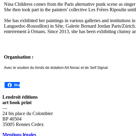
Nina Childress comes from the Paris alternative punk scene as singe
She then took part in the painters' collective Les Frères Ripoulin unt
She has exhibited her paintings in various galleries and instituti
Languedoc-Roussillon) in Sète, Galerie Bernard Jordan Paris/Zürich..
enterrement à Ornans. Since 2013, she has been exhibiting clumsy and
Organisation :
Avec le soutien du fonds de dotation Art Norac et de Self Signal.
Share
Lendroit éditions
art book print
—
24 bis place du Colombier
BP 40504
35005 Rennes Cedex
Mentions légales