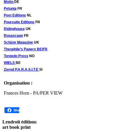
Motto
DE
Petunia
FR
Post Editions
NL
Poursuite Editions
FR
Ridinghouse
UK
Rosascape
FR
Schizm Magazine
UK
Theophile’s Papers BE/FR
Torpedo Press
NO
WIELS
BE
Zavod P.A.R.A.S.I.T.E
SI
Organisation :
Frances Horn - PA/PER VIEW
Share
Lendroit éditions
art book print