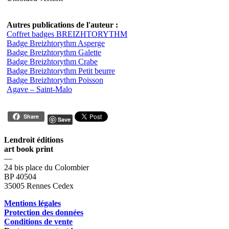
Autres publications de l'auteur :
Coffret badges BREIZHTORYTHM
Badge Breizhtorythm Asperge
Badge Breizhtorythm Galette
Badge Breizhtorythm Crabe
Badge Breizhtorythm Petit beurre
Badge Breizhtorythm Poisson
Agave – Saint-Malo
Share
Save
Lendroit éditions
art book print
—
24 bis place du Colombier
BP 40504
35005 Rennes Cedex
Mentions légales
Protection des données
Conditions de vente