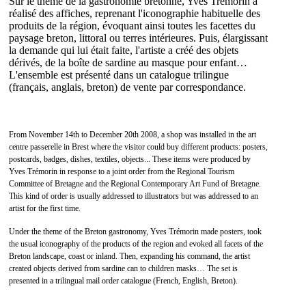
Sur le thème de la gastronomie bretonne, Yves Trémorin a
réalisé des affiches, reprenant l'iconographie habituelle des
produits de la région, évoquant ainsi toutes les facettes du
paysage breton, littoral ou terres intérieures. Puis, élargissant
la demande qui lui était faite, l'artiste a créé des objets
dérivés, de la boîte de sardine au masque pour enfant…
L'ensemble est présenté dans un catalogue trilingue
(français, anglais, breton) de vente par correspondance.
From November 14th to December 20th 2008, a shop was installed in the art
centre passerelle in Brest where the visitor could buy different products: posters,
postcards, badges, dishes, textiles, objects... These items were produced by
Yves Trémorin in response to a joint order from the Regional Tourism
Committee of Bretagne and the Regional Contemporary Art Fund of Bretagne.
This kind of order is usually addressed to illustrators but was addressed to an
artist for the first time.
Under the theme of the Breton gastronomy, Yves Trémorin made posters, took
the usual iconography of the products of the region and evoked all facets of the
Breton landscape, coast or inland. Then, expanding his command, the artist
created objects derived from sardine can to children masks… The set is
presented in a trilingual mail order catalogue (French, English, Breton).