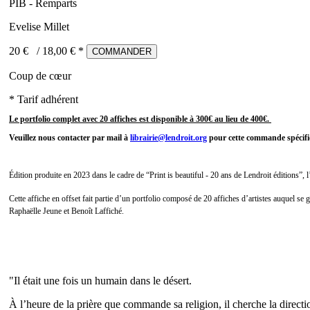
PIB - Remparts
Evelise Millet
20 €
/
18,00
€ *
COMMANDER
Coup de cœur
* Tarif adhérent
Le portfolio complet avec 20 affiches est disponible à 300€ au lieu de 400€.
Veuillez nous contacter par mail à
librairie@lendroit.org
pour cette commande spécifi
Édition produite en 2023 dans le cadre de “Print is beautiful - 20 ans de Lendroit éditions”, l
Cette affiche en offset fait partie d’un portfolio composé de 20 affiches d’artistes auquel s
Raphaëlle Jeune et Benoît Laffiché.
"Il était une fois un humain dans le désert.
À l’heure de la prière que commande sa religion, il cherche la direction 