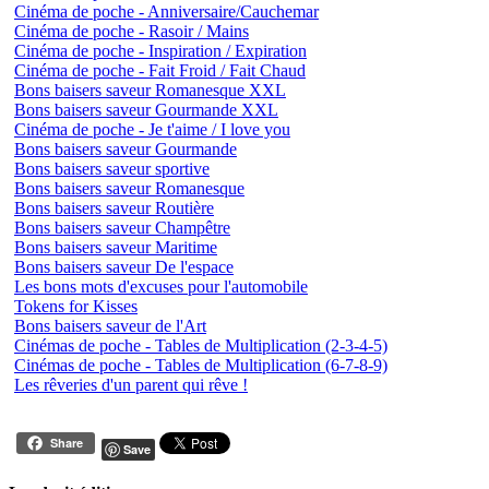
Cinéma de poche - Anniversaire/Cauchemar
Cinéma de poche - Rasoir / Mains
Cinéma de poche - Inspiration / Expiration
Cinéma de poche - Fait Froid / Fait Chaud
Bons baisers saveur Romanesque XXL
Bons baisers saveur Gourmande XXL
Cinéma de poche - Je t'aime / I love you
Bons baisers saveur Gourmande
Bons baisers saveur sportive
Bons baisers saveur Romanesque
Bons baisers saveur Routière
Bons baisers saveur Champêtre
Bons baisers saveur Maritime
Bons baisers saveur De l'espace
Les bons mots d'excuses pour l'automobile
Tokens for Kisses
Bons baisers saveur de l'Art
Cinémas de poche - Tables de Multiplication (2-3-4-5)
Cinémas de poche - Tables de Multiplication (6-7-8-9)
Les rêveries d'un parent qui rêve !
Share
Save