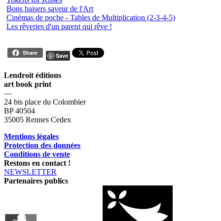
Bons baisers saveur de l'Art
Cinémas de poche - Tables de Multiplication (2-3-4-5)
Les rêveries d'un parent qui rêve !
Share
Save
Lendroit éditions
art book print
—
24 bis place du Colombier
BP 40504
35005 Rennes Cedex
Mentions légales
Protection des données
Conditions de vente
Restons en contact !
NEWSLETTER
Partenaires publics