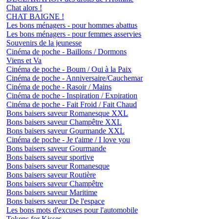
Chat alors !
CHAT BAIGNE !
Les bons ménagers - pour hommes abattus
Les bons ménagers - pour femmes asservies
Souvenirs de la jeunesse
Cinéma de poche - Baillons / Dormons
Viens et Va
Cinéma de poche - Boum / Oui à la Paix
Cinéma de poche - Anniversaire/Cauchemar
Cinéma de poche - Rasoir / Mains
Cinéma de poche - Inspiration / Expiration
Cinéma de poche - Fait Froid / Fait Chaud
Bons baisers saveur Romanesque XXL
Bons baisers saveur Champêtre XXL
Bons baisers saveur Gourmande XXL
Cinéma de poche - Je t'aime / I love you
Bons baisers saveur Gourmande
Bons baisers saveur sportive
Bons baisers saveur Romanesque
Bons baisers saveur Routière
Bons baisers saveur Champêtre
Bons baisers saveur Maritime
Bons baisers saveur De l'espace
Les bons mots d'excuses pour l'automobile
Tokens for Kisses