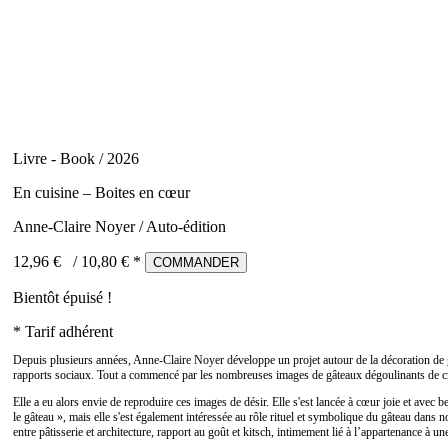
Livre - Book / 2026
En cuisine – Boites en cœur
Anne-Claire Noyer / Auto-édition
12,96 €
/
10,80
€ *
COMMANDER
Bientôt épuisé !
* Tarif adhérent
Depuis plusieurs années, Anne-Claire Noyer développe un projet autour de la décoration de gâte
rapports sociaux. Tout a commencé par les nombreuses images de gâteaux dégoulinants de crè
Elle a eu alors envie de reproduire ces images de désir. Elle s'est lancée à cœur joie et avec be
le gâteau », mais elle s'est également intéressée au rôle rituel et symbolique du gâteau dans n
entre pâtisserie et architecture, rapport au goût et kitsch, intimement lié à l’appartenance à un