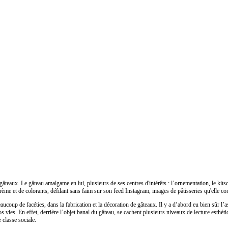
aux. Le gâteau amalgame en lui, plusieurs de ses centres d'intérêts : l’ornementation, le kitsch,
me et de colorants, défilant sans faim sur son feed Instagram, images de pâtisseries qu'elle c
aucoup de facéties, dans la fabrication et la décoration de gâteaux. Il y a d’abord eu bien sûr l’as
os vies. En effet, derrière l’objet banal du gâteau, se cachent plusieurs niveaux de lecture esthét
e classe sociale.