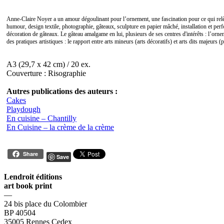
Anne-Claire Noyer a un amour dégoulinant pour l’ornement, une fascination pour ce qui relève 
humour, design textile, photographie, gâteaux, sculpture en papier mâché, installation et perfo
décoration de gâteaux. Le gâteau amalgame en lui, plusieurs de ses centres d'intérêts : l’ornem
des pratiques artistiques : le rapport entre arts mineurs (arts décoratifs) et arts dits majeurs (p
A3 (29,7 x 42 cm) / 20 ex.
Couverture : Risographie
Autres publications des auteurs :
Cakes
Playdough
En cuisine – Chantilly
En Cuisine – la crème de la crème
Share
Save
Lendroit éditions
art book print
—
24 bis place du Colombier
BP 40504
35005 Rennes Cedex