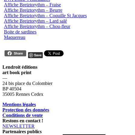
Affiche Breiztorythm – Fraise
Affiche Breiztorythm – Beurre
Affiche Breiztorythm – Coquille St Jacques
Affiche Breiztorythm – Lard salé
Affiche Breiztorythm – Chou-fleur
Boite de sardines
Maquereau
Share
Save
Lendroit éditions
art book print
—
24 bis place du Colombier
BP 40504
35005 Rennes Cedex
Mentions légales
Protection des données
Conditions de vente
Restons en contact !
NEWSLETTER
Partenaires publics