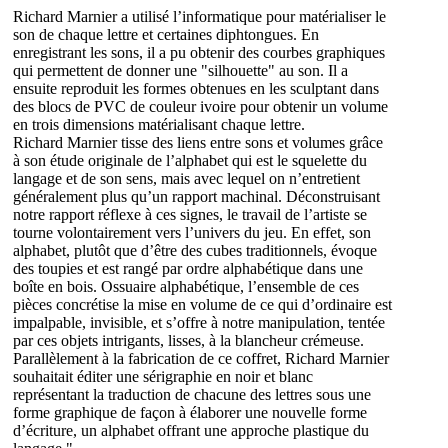
Richard Marnier a utilisé l’informatique pour matérialiser le
son de chaque lettre et certaines diphtongues. En
enregistrant les sons, il a pu obtenir des courbes graphiques
qui permettent de donner une "silhouette" au son. Il a
ensuite reproduit les formes obtenues en les sculptant dans
des blocs de PVC de couleur ivoire pour obtenir un volume
en trois dimensions matérialisant chaque lettre.
Richard Marnier tisse des liens entre sons et volumes grâce
à son étude originale de l’alphabet qui est le squelette du
langage et de son sens, mais avec lequel on n’entretient
généralement plus qu’un rapport machinal. Déconstruisant
notre rapport réflexe à ces signes, le travail de l’artiste se
tourne volontairement vers l’univers du jeu. En effet, son
alphabet, plutôt que d’être des cubes traditionnels, évoque
des toupies et est rangé par ordre alphabétique dans une
boîte en bois. Ossuaire alphabétique, l’ensemble de ces
pièces concrétise la mise en volume de ce qui d’ordinaire est
impalpable, invisible, et s’offre à notre manipulation, tentée
par ces objets intrigants, lisses, à la blancheur crémeuse.
Parallèlement à la fabrication de ce coffret, Richard Marnier
souhaitait éditer une sérigraphie en noir et blanc
représentant la traduction de chacune des lettres sous une
forme graphique de façon à élaborer une nouvelle forme
d’écriture, un alphabet offrant une approche plastique du