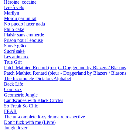
Héroïne, cocaïne
Ivre à vélo
Marilyn
Mordu par un rat
No puedo hacer nada
Philo-cake
Plaisir sans emmerde
Prison pour l'épouse
Sauvé grâce
Sucré saké
Les animaux
True Grit
Patch Mathieu Renard (rose) - Doggerland by Blazers / Blasons
Patch Mathieu Renard (bleu) - Doggerland by Blazers / Blasons
The Incomplete Dictators Alphabet
Back Life
Comixxx
Geometric Jungle
Landscapes with Black Circles
So Freak So Chic
FEAR
The un-complete foxy drama retrospective
Don't fuck with me (Livre)
Jungle fever