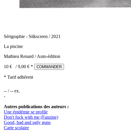
Sérigraphie - Silkscreen / 2021
La piscine
Mathieu Renard / Auto-édition
10 €
/
9,00
€ *
COMMANDER
* Tarif adhérent
-- / -- ex.
-
Autres publications des auteurs :
Une épidémie se profile
Don't fuck with me (Fanzine)
Good, bad and ugly guns
Carte scolaire