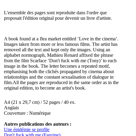
L'ensemble des pages sont reproduite dans l'ordre que
proposait l'édition original pour devenir un livre d'artiste.
A book found at a flea market entitled ‘Love in the cinema’.
Images taken from more or less famous films. The artist has
removed all the text and kept only the images. Using an
alphabet normograph, Mathieu Renard affixed the phrase
from the film Scarface ‘Don't fuck with me (Tony)’ to each
image in the book. The letter becomes a repeated motif,
emphasising both the clichés propagated by cinema about
relationships and the constant sexualisation of dialogue in
film.All the pages are reproduced in the same order as in the
original edition, to become an artist's book.
A4 (21 x 29,7 cm) / 52 pages / 40 ex.
Anglais
Couverture : Numérique
Autres publications des auteurs :
Une épidémie se profile
Don't fuck with me (Fanzine)