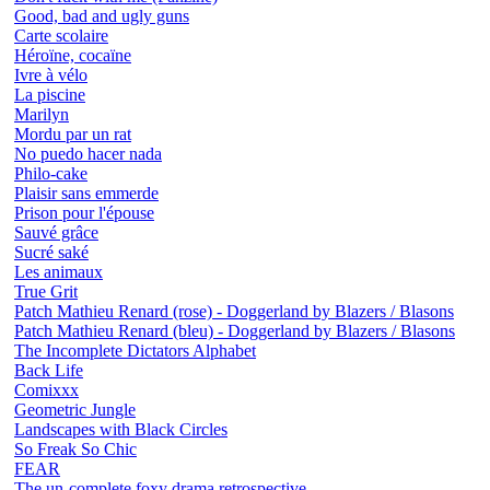
Good, bad and ugly guns
Carte scolaire
Héroïne, cocaïne
Ivre à vélo
La piscine
Marilyn
Mordu par un rat
No puedo hacer nada
Philo-cake
Plaisir sans emmerde
Prison pour l'épouse
Sauvé grâce
Sucré saké
Les animaux
True Grit
Patch Mathieu Renard (rose) - Doggerland by Blazers / Blasons
Patch Mathieu Renard (bleu) - Doggerland by Blazers / Blasons
The Incomplete Dictators Alphabet
Back Life
Comixxx
Geometric Jungle
Landscapes with Black Circles
So Freak So Chic
FEAR
The un-complete foxy drama retrospective