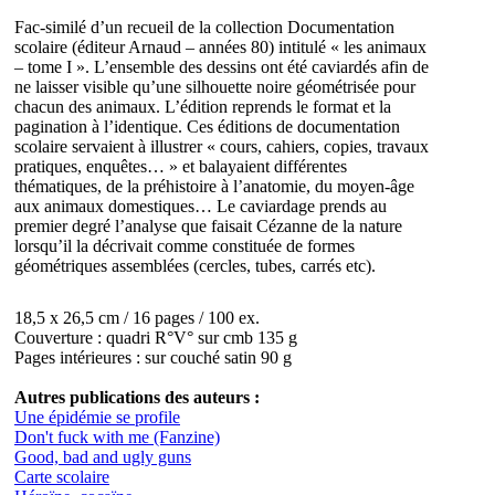
Fac-similé d’un recueil de la collection Documentation
scolaire (éditeur Arnaud – années 80) intitulé « les animaux
– tome I ». L’ensemble des dessins ont été caviardés afin de
ne laisser visible qu’une silhouette noire géométrisée pour
chacun des animaux. L’édition reprends le format et la
pagination à l’identique. Ces éditions de documentation
scolaire servaient à illustrer « cours, cahiers, copies, travaux
pratiques, enquêtes… » et balayaient différentes
thématiques, de la préhistoire à l’anatomie, du moyen-âge
aux animaux domestiques… Le caviardage prends au
premier degré l’analyse que faisait Cézanne de la nature
lorsqu’il la décrivait comme constituée de formes
géométriques assemblées (cercles, tubes, carrés etc).
18,5 x 26,5 cm / 16 pages / 100 ex.
Couverture : quadri R°V° sur cmb 135 g
Pages intérieures : sur couché satin 90 g
Autres publications des auteurs :
Une épidémie se profile
Don't fuck with me (Fanzine)
Good, bad and ugly guns
Carte scolaire