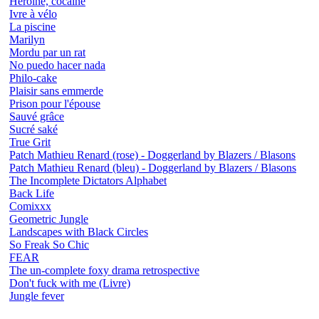
Héroïne, cocaïne
Ivre à vélo
La piscine
Marilyn
Mordu par un rat
No puedo hacer nada
Philo-cake
Plaisir sans emmerde
Prison pour l'épouse
Sauvé grâce
Sucré saké
True Grit
Patch Mathieu Renard (rose) - Doggerland by Blazers / Blasons
Patch Mathieu Renard (bleu) - Doggerland by Blazers / Blasons
The Incomplete Dictators Alphabet
Back Life
Comixxx
Geometric Jungle
Landscapes with Black Circles
So Freak So Chic
FEAR
The un-complete foxy drama retrospective
Don't fuck with me (Livre)
Jungle fever