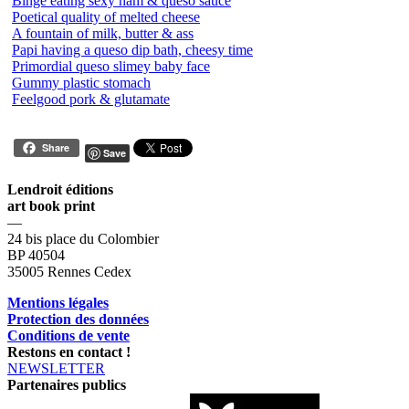
Binge eating sexy ham & queso sauce
Poetical quality of melted cheese
A fountain of milk, butter & ass
Papi having a queso dip bath, cheesy time
Primordial queso slimey baby face
Gummy plastic stomach
Feelgood pork & glutamate
Share
Save
Lendroit éditions
art book print
—
24 bis place du Colombier
BP 40504
35005 Rennes Cedex
Mentions légales
Protection des données
Conditions de vente
Restons en contact !
NEWSLETTER
Partenaires publics