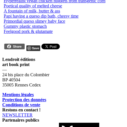
Hyperrealist vegan chicken nuggets from transgenic corn
Poetical quality of melted cheese
A fountain of milk, butter & ass
Papi having a queso dip bath, cheesy time
Primordial queso slimey baby face
Gummy plastic stomach
Feelgood pork & glutamate
Share
Save
Lendroit éditions
art book print
—
24 bis place du Colombier
BP 40504
35005 Rennes Cedex
Mentions légales
Protection des données
Conditions de vente
Restons en contact !
NEWSLETTER
Partenaires publics