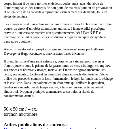
corps, faisant fi de leurs normes et de leurs codes, mais aussi du tabou de
l’anthropophagie, des concepts de bon goût, de mauvais goût ou de provocation
et ce, en dépit de sa capacité à reproduire virtuellement sur demande, tous les
styles de peinture.
Ces images au statut incertain sont ici imprimées sur des torchons en microfibre
douce. Le choix d’un objet domestique, utilitaire, à la matérialité prosaïque,
renvoie d’une certaine manière aux questionnements liés à l’art N.F.T. et
interroge de ce fait la place de ces productions hyperesthétiques de synthèse
dans notre quotidien.
Atelier du ventre est un projet artistique multisensoriel mené par Catherine
Duverger et Hugo Kostrzewa, deux artistes basés à Rennes.
Il prend la forme d’une mini entreprise, comme un vaisseau pour traverser
l’anthropocène sous le prisme de la gastronomie au sens très large: ses mythes,
ses anciens et nouveaux usages, mais aussi l’industrie agro-alimentaire, ses
récits, ses rebuts... Explorant les possibles d'une nouvelle domesticité, l'atelier
utilise des procédés comme la lacto-fermentation, le koji, la fumaison, le séchage
et la cueillette. Dans une volonté et une économie qui reflètent le quotidien,
l'atelier ne s'interdit pas de temps à autre, à faire se rencontrer le naturel et
l'industriel, évoquant pratiques alimentaires ancestrales et rituels de
consommation actuels.
50 x 50 cm / -- ex.
torchon microfibre
Autres publications des auteurs :