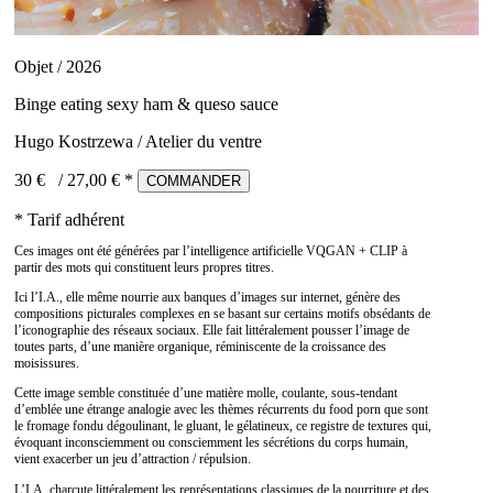
Objet / 2026
Binge eating sexy ham & queso sauce
Hugo Kostrzewa / Atelier du ventre
30 €
/
27,00
€ *
COMMANDER
* Tarif adhérent
Ces images ont été générées par l’intelligence artificielle VQGAN + CLIP à
partir des mots qui constituent leurs propres titres.
Ici l’I.A., elle même nourrie aux banques d’images sur internet, génère des
compositions picturales complexes en se basant sur certains motifs obsédants de
l’iconographie des réseaux sociaux. Elle fait littéralement pousser l’image de
toutes parts, d’une manière organique, réminiscente de la croissance des
moisissures.
Cette image semble constituée d’une matière molle, coulante, sous-tendant
d’emblée une étrange analogie avec les thèmes récurrents du food porn que sont
le fromage fondu dégoulinant, le gluant, le gélatineux, ce registre de textures qui,
évoquant inconsciemment ou consciemment les sécrétions du corps humain,
vient exacerber un jeu d’attraction / répulsion.
L’I.A. charcute littéralement les représentations classiques de la nourriture et des