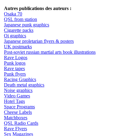
Autres publications des auteurs :
Osaka 70
QSL from station
Japanese punk graphics
Cigarette packs
Oi graphics
Japanese proletarian flyers & posters
UK postmarks
Post-soviet russian martial arts book illustrations
Rave Logos
Punk logos
Rave tapes
Punk flyers
Racing Graphics
Death metal graphics
Noise graphics
Video Games
Hotel Tags
Space Programs
Cheese Labels
Matchboxes
QSL Radio Cards
Rave Flyers
Sex Magazines