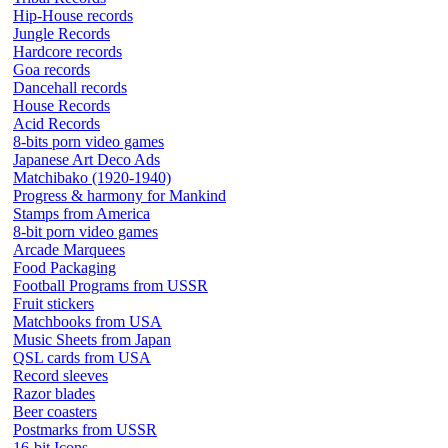
Hip-House records
Jungle Records
Hardcore records
Goa records
Dancehall records
House Records
Acid Records
8-bits porn video games
Japanese Art Deco Ads
Matchibako (1920-1940)
Progress & harmony for Mankind
Stamps from America
8-bit porn video games
Arcade Marquees
Food Packaging
Football Programs from USSR
Fruit stickers
Matchbooks from USA
Music Sheets from Japan
QSL cards from USA
Record sleeves
Razor blades
Beer coasters
Postmarks from USSR
16-bit Icons