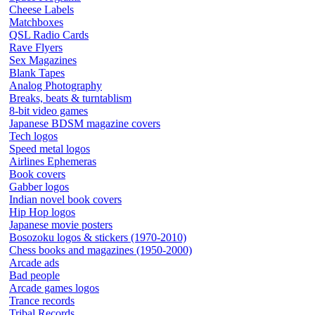
Cheese Labels
Matchboxes
QSL Radio Cards
Rave Flyers
Sex Magazines
Blank Tapes
Analog Photography
Breaks, beats & turntablism
8-bit video games
Japanese BDSM magazine covers
Tech logos
Speed metal logos
Airlines Ephemeras
Book covers
Gabber logos
Indian novel book covers
Hip Hop logos
Japanese movie posters
Bosozoku logos & stickers (1970-2010)
Chess books and magazines (1950-2000)
Arcade ads
Bad people
Arcade games logos
Trance records
Tribal Records