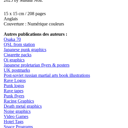
2025 by Masala Noir.
15 x 15 cm / 208 pages
Anglais
Couverture : Numérique couleurs
Autres publications des auteurs :
Osaka 70
QSL from station
Japanese punk graphics
Cigarette packs
Oi graphics
Japanese proletarian flyers & posters
UK postmarks
Post-soviet russian martial arts book illustrations
Rave Logos
Punk logos
Rave tapes
Punk flyers
Racing Graphics
Death metal graphics
Noise graphics
Video Games
Hotel Tags
Space Programs