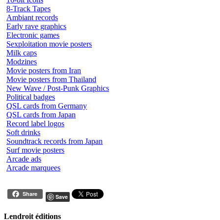
8-Track Tapes
Ambiant records
Early rave graphics
Electronic games
Sexploitation movie posters
Milk caps
Modzines
Movie posters from Iran
Movie posters from Thailand
New Wave / Post-Punk Graphics
Political badges
QSL cards from Germany
QSL cards from Japan
Record label logos
Soft drinks
Soundtrack records from Japan
Surf movie posters
Arcade ads
Arcade marquees
Share
Save
Lendroit éditions