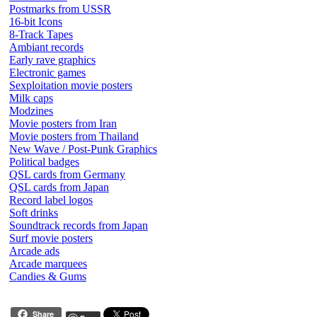
Postmarks from USSR
16-bit Icons
8-Track Tapes
Ambiant records
Early rave graphics
Electronic games
Sexploitation movie posters
Milk caps
Modzines
Movie posters from Iran
Movie posters from Thailand
New Wave / Post-Punk Graphics
Political badges
QSL cards from Germany
QSL cards from Japan
Record label logos
Soft drinks
Soundtrack records from Japan
Surf movie posters
Arcade ads
Arcade marquees
Candies & Gums
Share