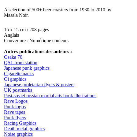
A selection of 500+ beer coasters from 1930 to 2010 by
Masala Noir.
15 x 15 cm / 208 pages
Anglais
Couverture : Numérique couleurs
Autres publications des auteurs :
Osaka 70
QSL from station
Japanese punk graphics
Cigarette packs
Oi graphics
Japanese proletarian flyers & posters
UK postmarks
Post-soviet russian martial arts book illustrations
Rave Logos
Punk logos
Rave tapes
Punk flyers
Racing Graphics
Death metal graphics
Noise graphics