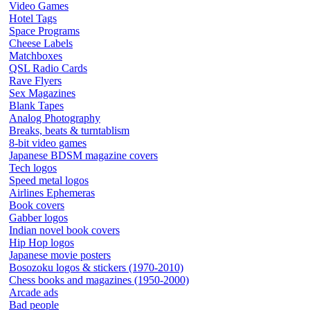
Video Games
Hotel Tags
Space Programs
Cheese Labels
Matchboxes
QSL Radio Cards
Rave Flyers
Sex Magazines
Blank Tapes
Analog Photography
Breaks, beats & turntablism
8-bit video games
Japanese BDSM magazine covers
Tech logos
Speed metal logos
Airlines Ephemeras
Book covers
Gabber logos
Indian novel book covers
Hip Hop logos
Japanese movie posters
Bosozoku logos & stickers (1970-2010)
Chess books and magazines (1950-2000)
Arcade ads
Bad people