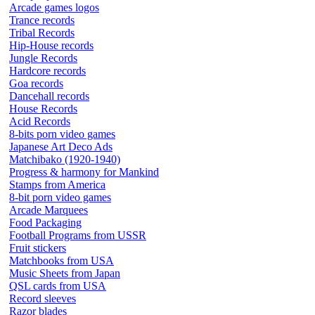
Arcade games logos
Trance records
Tribal Records
Hip-House records
Jungle Records
Hardcore records
Goa records
Dancehall records
House Records
Acid Records
8-bits porn video games
Japanese Art Deco Ads
Matchibako (1920-1940)
Progress & harmony for Mankind
Stamps from America
8-bit porn video games
Arcade Marquees
Food Packaging
Football Programs from USSR
Fruit stickers
Matchbooks from USA
Music Sheets from Japan
QSL cards from USA
Record sleeves
Razor blades