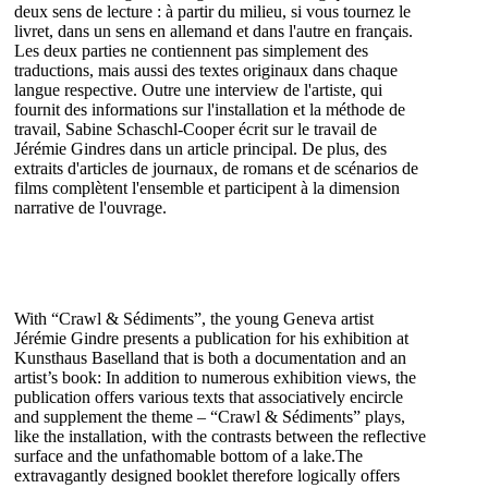
deux sens de lecture : à partir du milieu, si vous tournez le
livret, dans un sens en allemand et dans l'autre en français.
Les deux parties ne contiennent pas simplement des
traductions, mais aussi des textes originaux dans chaque
langue respective. Outre une interview de l'artiste, qui
fournit des informations sur l'installation et la méthode de
travail, Sabine Schaschl-Cooper écrit sur le travail de
Jérémie Gindres dans un article principal. De plus, des
extraits d'articles de journaux, de romans et de scénarios de
films complètent l'ensemble et participent à la dimension
narrative de l'ouvrage.
With “Crawl & Sédiments”, the young Geneva artist
Jérémie Gindre presents a publication for his exhibition at
Kunsthaus Baselland that is both a documentation and an
artist’s book: In addition to numerous exhibition views, the
publication offers various texts that associatively encircle
and supplement the theme – “Crawl & Sédiments” plays,
like the installation, with the contrasts between the reflective
surface and the unfathomable bottom of a lake.The
extravagantly designed booklet therefore logically offers