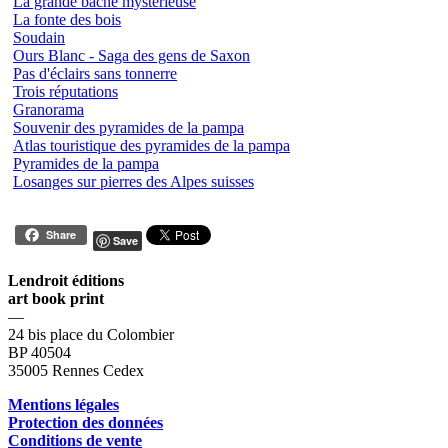
La grande bâche mystérieuse
La fonte des bois
Soudain
Ours Blanc - Saga des gens de Saxon
Pas d'éclairs sans tonnerre
Trois réputations
Granorama
Souvenir des pyramides de la pampa
Atlas touristique des pyramides de la pampa
Pyramides de la pampa
Losanges sur pierres des Alpes suisses
Share
Save
Lendroit éditions
art book print
—
24 bis place du Colombier
BP 40504
35005 Rennes Cedex
Mentions légales
Protection des données
Conditions de vente