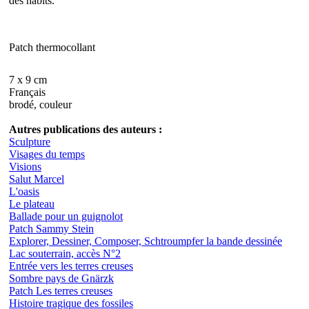
des habits.
Patch thermocollant
7 x 9 cm
Français
brodé, couleur
Autres publications des auteurs :
Sculpture
Visages du temps
Visions
Salut Marcel
L'oasis
Le plateau
Ballade pour un guignolot
Patch Sammy Stein
Explorer, Dessiner, Composer, Schtroumpfer la bande dessinée
Lac souterrain, accès N°2
Entrée vers les terres creuses
Sombre pays de Gnärzk
Patch Les terres creuses
Histoire tragique des fossiles