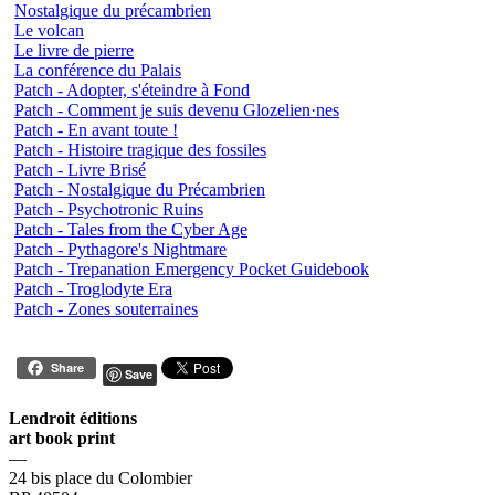
Nostalgique du précambrien
Le volcan
Le livre de pierre
La conférence du Palais
Patch - Adopter, s'éteindre à Fond
Patch - Comment je suis devenu Glozelien·nes
Patch - En avant toute !
Patch - Histoire tragique des fossiles
Patch - Livre Brisé
Patch - Nostalgique du Précambrien
Patch - Psychotronic Ruins
Patch - Tales from the Cyber Age
Patch - Pythagore's Nightmare
Patch - Trepanation Emergency Pocket Guidebook
Patch - Troglodyte Era
Patch - Zones souterraines
Share
Save
Lendroit éditions
art book print
—
24 bis place du Colombier