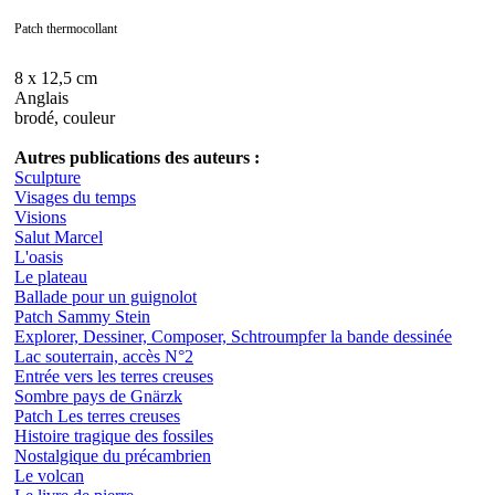
Patch thermocollant
8 x 12,5 cm
Anglais
brodé, couleur
Autres publications des auteurs :
Sculpture
Visages du temps
Visions
Salut Marcel
L'oasis
Le plateau
Ballade pour un guignolot
Patch Sammy Stein
Explorer, Dessiner, Composer, Schtroumpfer la bande dessinée
Lac souterrain, accès N°2
Entrée vers les terres creuses
Sombre pays de Gnärzk
Patch Les terres creuses
Histoire tragique des fossiles
Nostalgique du précambrien
Le volcan