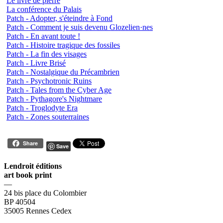
Le livre de pierre
La conférence du Palais
Patch - Adopter, s'éteindre à Fond
Patch - Comment je suis devenu Glozelien·nes
Patch - En avant toute !
Patch - Histoire tragique des fossiles
Patch - La fin des visages
Patch - Livre Brisé
Patch - Nostalgique du Précambrien
Patch - Psychotronic Ruins
Patch - Tales from the Cyber Age
Patch - Pythagore's Nightmare
Patch - Troglodyte Era
Patch - Zones souterraines
Share
Save
Lendroit éditions
art book print
—
24 bis place du Colombier
BP 40504
35005 Rennes Cedex