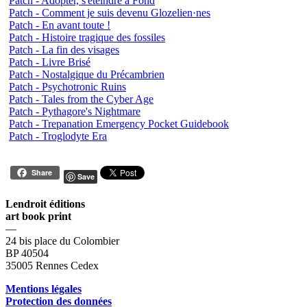
Patch - Adopter, s'éteindre à Fond
Patch - Comment je suis devenu Glozelien·nes
Patch - En avant toute !
Patch - Histoire tragique des fossiles
Patch - La fin des visages
Patch - Livre Brisé
Patch - Nostalgique du Précambrien
Patch - Psychotronic Ruins
Patch - Tales from the Cyber Age
Patch - Pythagore's Nightmare
Patch - Trepanation Emergency Pocket Guidebook
Patch - Troglodyte Era
Share
Save
Lendroit éditions
art book print
—
24 bis place du Colombier
BP 40504
35005 Rennes Cedex
Mentions légales
Protection des données