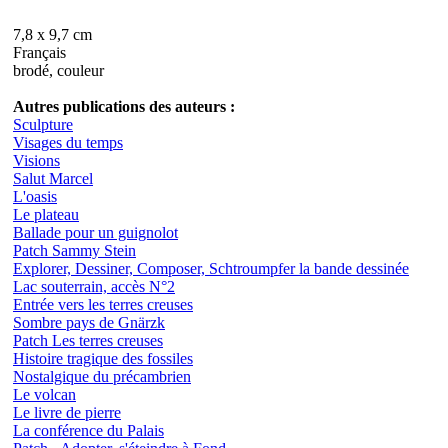
7,8 x 9,7 cm
Français
brodé, couleur
Autres publications des auteurs :
Sculpture
Visages du temps
Visions
Salut Marcel
L'oasis
Le plateau
Ballade pour un guignolot
Patch Sammy Stein
Explorer, Dessiner, Composer, Schtroumpfer la bande dessinée
Lac souterrain, accès N°2
Entrée vers les terres creuses
Sombre pays de Gnärzk
Patch Les terres creuses
Histoire tragique des fossiles
Nostalgique du précambrien
Le volcan
Le livre de pierre
La conférence du Palais