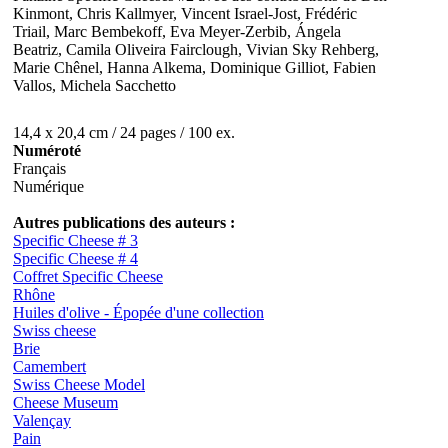
Kinmont, Chris Kallmyer, Vincent Israel-Jost, Frédéric
Triail, Marc Bembekoff, Eva Meyer-Zerbib, Ángela
Beatriz, Camila Oliveira Fairclough, Vivian Sky Rehberg,
Marie Chênel, Hanna Alkema, Dominique Gilliot, Fabien
Vallos, Michela Sacchetto
14,4 x 20,4 cm / 24 pages / 100 ex.
Numéroté
Français
Numérique
Autres publications des auteurs :
Specific Cheese # 3
Specific Cheese # 4
Coffret Specific Cheese
Rhône
Huiles d'olive - Épopée d'une collection
Swiss cheese
Brie
Camembert
Swiss Cheese Model
Cheese Museum
Valençay
Pain